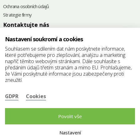
Ochrana osobních údajů
Strategie firmy
Kontaktujte nás
+420
575 571 000
Nastavení soukromí a cookies
@
elkoplast@elkoplast.cz
Souhlasem se sdílením dat nám poskytnete informace,
které potřebujeme pro zlepšování, analýzu a marketing
Štefánikova 2664
napříč těmito webovými stránkami. Dále souhlasíte s
760 01 Zlín
předáním údajů třetím stranám a mimo EU. Prohlašujeme,
že Vámi poskytnuté informace jsou zabezpečeny proti
IČ: 25347942
zneužití.
DIČ: CZ25347942
GDPR
Cookies
Povolit vše
Nastavení