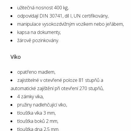
užitečná nosnost 400 kg,
odpovídají DIN 30741, díl I, UN certifikovány,
manipulace vysokozdvižným vozíkem nebo jeřábem,
kapsa na dokumenty,
žárově pozinkovány.
Víko
opatřeno madlem,
zajistitelné v otevřené poloze 81 stupňů a
automatické zajištění při otevření 270 stupňů,
4 zámky víka,
pružiny nadlehčující víko,
tloušťka víka 3 mm,
tloušťka boků 2 mm,
tloušťka dna 2,5 mm.