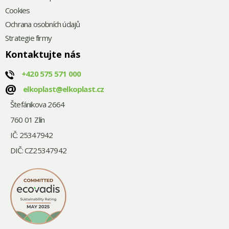
Cookies
Ochrana osobních údajů
Strategie firmy
Kontaktujte nás
+420
575 571 000
@
elkoplast@elkoplast.cz
Štefánikova 2664
760 01 Zlín
IČ: 25347942
DIČ: CZ25347942