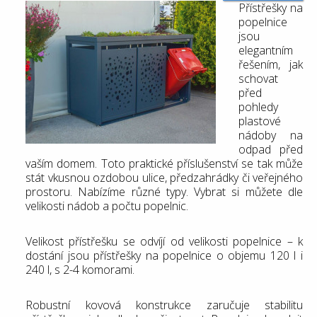
Přístřešky na
popelnice
jsou
elegantním
řešením, jak
schovat
před
pohledy
plastové
nádoby na
odpad před
vaším domem. Toto praktické příslušenství se tak může
stát vkusnou ozdobou ulice, předzahrádky či veřejného
prostoru. Nabízíme různé typy. Vybrat si můžete dle
velikosti nádob a počtu popelnic.
Velikost přístřešku se odvíjí od velikosti popelnice – k
dostání jsou přístřešky na popelnice o objemu 120 l i
240 l, s 2-4 komorami.
Robustní kovová konstrukce zaručuje stabilitu