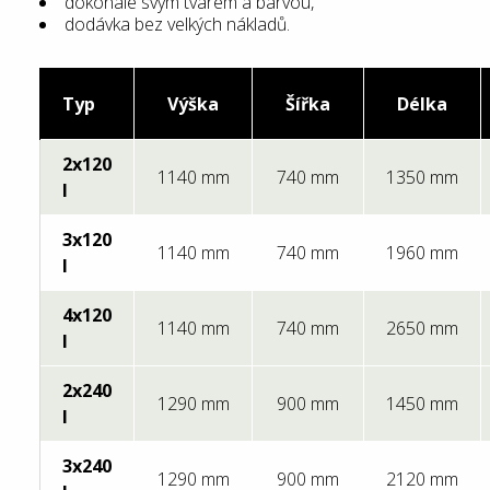
dokonalé svým tvarem a barvou,
dodávka bez velkých nákladů.​
Typ
Výška
Šířka
Délka
2x120
1140 mm
740 mm
1350 mm
l
3x120
1140 mm
740 mm
1960 mm
l
4x120
1140 mm
740 mm
2650 mm
l
2x240
1290 mm
900 mm
1450 mm
l
3x240
1290 mm
900 mm
2120 mm