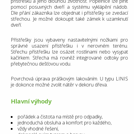
přístřešku a jeho dlouhou životnost. Popelnice lze plnit
pomocí posuvných dveří a systému vyklápění nádob.
Dle přání zákazníka lze objednat i přístřešky se zvedací
střechou. Je možné dokoupit také zámek k uzamknutí
dveří.
Přístřešky jsou vybaveny nastavitelnými nožkami pro
správné usazení přístřešku i v nerovném terénu.
Střechu přístřešku lze osázet rostlinami nebo vysypat
kačírkem. Střecha má rovněž integrované odtoky pro
přebytečnou dešťovou vodu.
Povrchová úprava práškovým lakováním. U typu LINIS
je dokonce možné zvolit nátěr v dekoru dřeva.
Hlavní výhody
pořádek a čistota na místě pro odpadky,
jednoduchá obsluha a komfort pro každého,
vždy vhodné řešení,