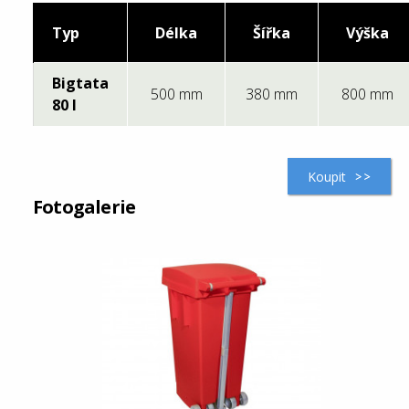
Typ
Délka
Šířka
Výška
Bigtata
500 mm
380 mm
800 mm
80 l
Koupit
Fotogalerie