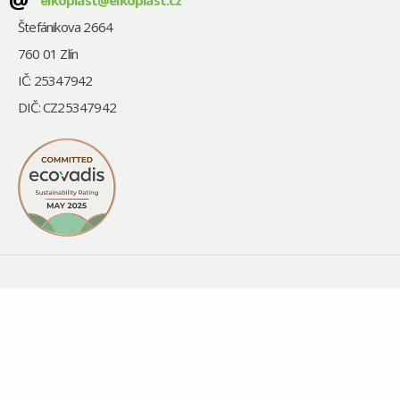
@
elkoplast@elkoplast.cz
Štefánikova 2664
760 01 Zlín
IČ: 25347942
DIČ: CZ25347942