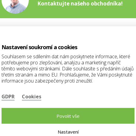
Kontaktujte našeho obchodníka!
Jana Rychlíková
Nastavení soukromí a cookies
Kontaktujte našeho obchodníka!
Souhlasem se sdílením dat nám poskytnete informace, které
potřebujeme pro zlepšování, analýzu a marketing napříč
těmito webovými stránkami. Dále souhlasíte s předáním údajů
třetím stranám a mimo EU. Prohlašujeme, že Vámi poskytnuté
informace jsou zabezpečeny proti zneužití.
Martin Veselý
Kontaktujte našeho obchodníka!
GDPR
Cookies
Povolit vše
Máte nějaký dotaz ohledně produktu?
Nastavení