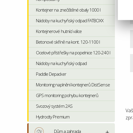
Kontejner na znečištěné obaly 1000 l
Nádoby na kuchyňský odpad FATBOXX
Kontejnerové hutnící válce
Betonové skříně na kont. 120-1100 l
Ocelové přístřešky na popelnice 120-240 l
Nádoby na kuchyňský odpad
Paddle Depacker
Monitoring naplnění kontejnerů DistSense
GPS monitoring pohybu kontejnerů
Svozový systém 2AS
Vaš
Hydrocity Premium
zpr
Dům a zahrada