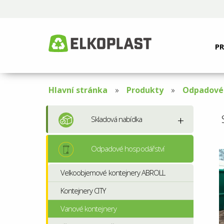
P
Hlavní stránka
Produkty
Odpadové 
Skladová nabídka
Odpadové hospodářství
Velkoobjemové kontejnery ABROLL
Kontejnery CITY
Vanové kontejnery