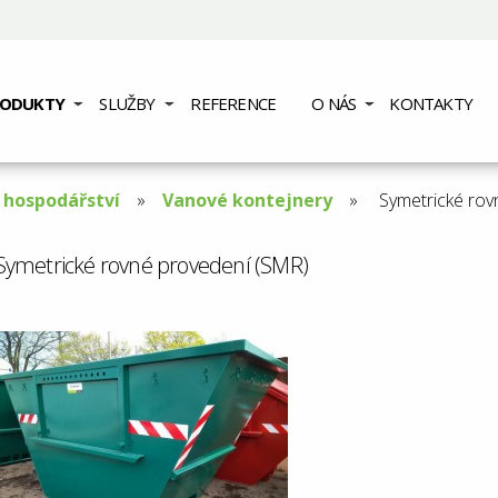
RODUKTY
SLUŽBY
REFERENCE
O NÁS
KONTAKTY
hospodářství
Vanové kontejnery
Aktuální
Symetrické rov
stránka:
Symetrické rovné provedení (SMR)