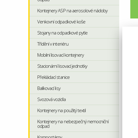
Kontejnery ASP na aerosolové nádoby
Venkovní odpadkové koše
Stojany na odpadkové pytle
Třídění v interiéru
Mobilní lisovací kontejnery
Stacionární lisovací jednotky
Překládací stanice
Balíkovací lisy
Svozová vozidla
Kontejnery na použitý textil
Kontejnery na nebezpečný nemocniční
odpad
Kompostárny