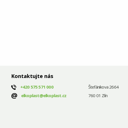
Kontaktujte nás
+420
575 571 000
Štefánikova 2664
@
elkoplast@elkoplast.cz
760 01 Zlín