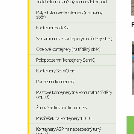
Třídicí linka na směsný komunální odpad
Polyethylenové kontejnery (na tříděný
sběr)
F
Kontejner HoReCa
Sklolaminátové kontejnery (na tříděný sběr)
Ocelové kontejnery (na tříděný sběr)
Polopodzemní kontejnery SemiQ
Kontejnery SemiQ bin
Podzemní kontejnery
Plastové kontejnery (na komunální / tříděný
odpad)
Žárově zinkované kontejnery
Přístřešek na kontejnery 1100 l
Kontejnery ASP na nebezpečný tuhý
odpad