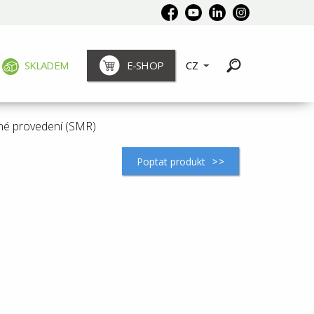
SKLADEM
E-SHOP
CZ
né provedení (SMR)
Poptat produkt