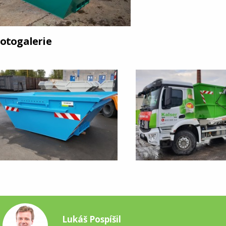
otogalerie
Lukáš Pospíšil