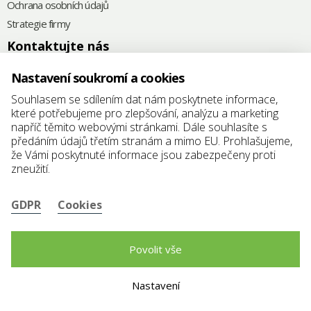
Ochrana osobních údajů
Strategie firmy
Kontaktujte nás
+420
575 571 000
Nastavení soukromí a cookies
@
elkoplast@elkoplast.cz
Souhlasem se sdílením dat nám poskytnete informace,
které potřebujeme pro zlepšování, analýzu a marketing
Štefánikova 2664
napříč těmito webovými stránkami. Dále souhlasíte s
760 01 Zlín
předáním údajů třetím stranám a mimo EU. Prohlašujeme,
že Vámi poskytnuté informace jsou zabezpečeny proti
IČ: 25347942
zneužití.
DIČ: CZ25347942
GDPR
Cookies
Povolit vše
Nastavení