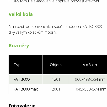
l). Díky tomu je skladování a doprava obzvlášť efektivní.
Velká kola
Na rozdíl od konvenčních sudů je nádoba FATBOXX®
díky velkým kolečkům mobilní.
Rozměry
Typ
Objem
v x š x h
FATBOXX
120 l
960x498x554 mm
FATBOXXmax
200 l
1045x580x674 mm
Fotogalerie