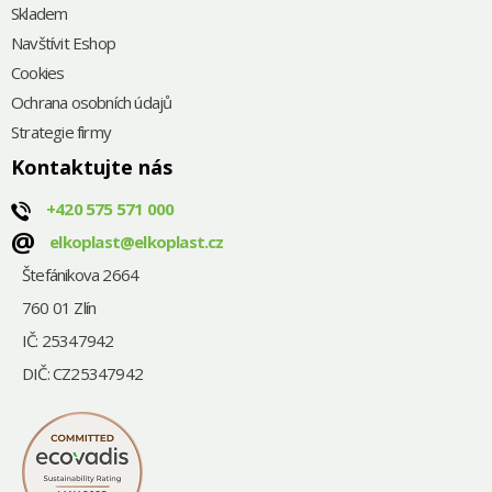
Skladem
Navštívit Eshop
Cookies
Ochrana osobních údajů
Strategie firmy
Kontaktujte nás
+420
575 571 000
@
elkoplast@elkoplast.cz
Štefánikova 2664
760 01 Zlín
IČ: 25347942
DIČ: CZ25347942