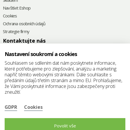
Navštívit Eshop
Cookies
Ochrana osobních údajů
Strategie firmy
Kontaktujte nás
+420
575 571 000
Nastavení soukromí a cookies
@
elkoplast@elkoplast.cz
Souhlasem se sdílením dat nám poskytnete informace,
které potřebujeme pro zlepšování, analýzu a marketing
Štefánikova 2664
napříč těmito webovými stránkami. Dále souhlasíte s
760 01 Zlín
předáním údajů třetím stranám a mimo EU. Prohlašujeme,
že Vámi poskytnuté informace jsou zabezpečeny proti
IČ: 25347942
zneužití.
DIČ: CZ25347942
GDPR
Cookies
Povolit vše