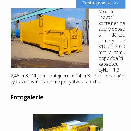
Poptat produkt
Mobilní
lisovací
kontejner na
suchý odpad
s délkou
komory od
910 do 2050
mm a tomu
odpovídající
kapacitou
cyklu 1,3 -
2,46 m3. Objem kontejneru 6-24 m3. Pro usnadnění
vyprazdňování nabízíme pohyblivou střechu.
Fotogalerie