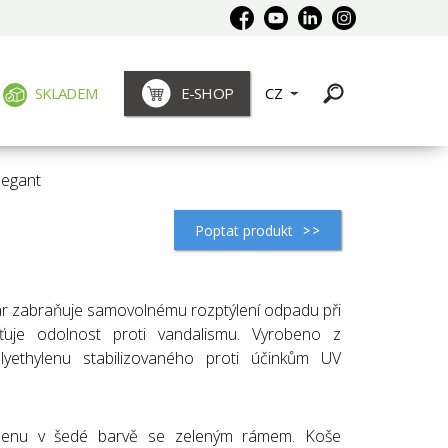
SKLADEM
E-SHOP
CZ
í
legant
:
Poptat produkt
tvar zabraňuje samovolnému rozptýlení odpadu při
šťuje odolnost proti vandalismu. Vyrobeno z
yethylenu stabilizovaného proti účinkům UV
ylenu v šedé barvě se zeleným rámem. Koše