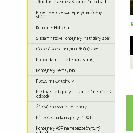
Třídicí linka na směsný komunální odpad
Polyethylenové kontejnery (na tříděný
sběr)
Kontejner HoReCa
Sklolaminátové kontejnery (na tříděný sběr)
Ocelové kontejnery (na tříděný sběr)
Polopodzemní kontejnery SemiQ
Kontejnery SemiQ bin
Podzemní kontejnery
Plastové kontejnery (na komunální / tříděný
odpad)
Žárově zinkované kontejnery
Přístřešek na kontejnery 1100 l
Kontejnery ASP na nebezpečný tuhý
odpad