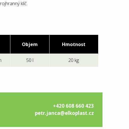
ojhranný klíč.
Objem
Hmotnost
m
50 l
20 kg
+420 608 660 423
petr.janca@elkoplast.cz