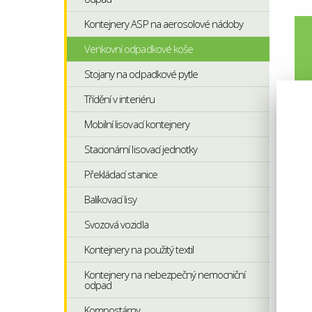
Kontejnery ASP na aerosolové nádoby
Venkovní odpadkové koše
Stojany na odpadkové pytle
Třídění v interiéru
Mobilní lisovací kontejnery
Stacionární lisovací jednotky
Překládací stanice
Balíkovací lisy
Svozová vozidla
Kontejnery na použitý textil
Kontejnery na nebezpečný nemocniční
odpad
Kompostárny