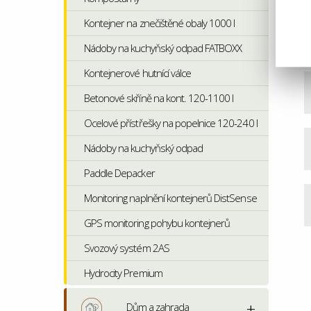
Kontejner na znečištěné obaly 1000 l
Nádoby na kuchyňský odpad FATBOXX
Kontejnerové hutnící válce
Betonové skříně na kont. 120-1100 l
Ocelové přístřešky na popelnice 120-240 l
Nádoby na kuchyňský odpad
Paddle Depacker
Monitoring naplnění kontejnerů DistSense
GPS monitoring pohybu kontejnerů
Svozový systém 2AS
Hydrocity Premium
Dům a zahrada