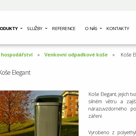
RODUKTY
SLUŽBY
REFERENCE
O NÁS
KONTAKTY
hospodářství
Venkovní odpadkové koše
Aktuáln
Koše E
stránka
Koše Elegant
Koše Elegant, jejich 
silném větru a zaji
nárazuvzdorného pol
záření.
Vyrobeno z polyeth