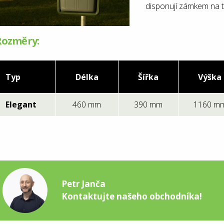
disponují zámkem na tr
Rozměry:
Typ
Délka
Šířka
Výška
Elegant
460 mm
390 mm
1160 m
Petr Janča
Kontaktujte našeho obchodníka!