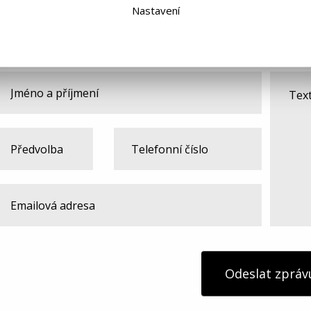
Nastavení
Máte nějaký dotaz ohledně produktu?
Odeslat zpráv