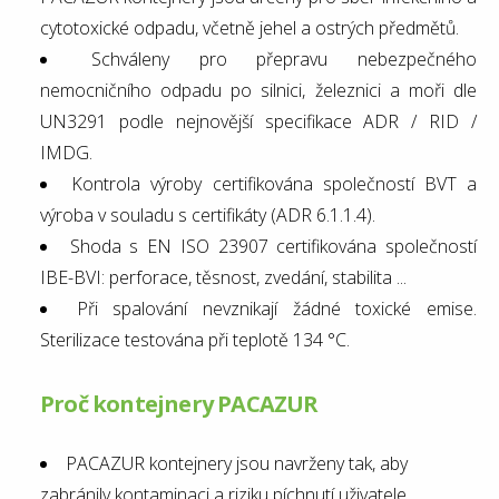
cytotoxické odpadu, včetně jehel a ostrých předmětů.
Schváleny pro přepravu nebezpečného
nemocničního odpadu po silnici, železnici a moři dle
UN3291 podle nejnovější specifikace ADR / RID /
IMDG.
Kontrola výroby certifikována společností BVT a
výroba v souladu s certifikáty (ADR 6.1.1.4).
Shoda s EN ISO 23907 certifikována společností
IBE-BVI: perforace, těsnost, zvedání, stabilita ...
Při spalování nevznikají žádné toxické emise.
Sterilizace testována při teplotě 134 °C.
Proč kontejnery PACAZUR
PACAZUR kontejnery jsou navrženy tak, aby
zabránily kontaminaci a riziku píchnutí uživatele.