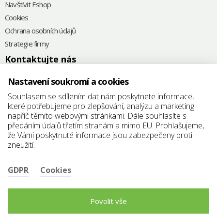
Navštívit Eshop
Cookies
Ochrana osobních údajů
Strategie firmy
Kontaktujte nás
+420
575 571 000
Nastavení soukromí a cookies
@
elkoplast@elkoplast.cz
Souhlasem se sdílením dat nám poskytnete informace,
které potřebujeme pro zlepšování, analýzu a marketing
Štefánikova 2664
napříč těmito webovými stránkami. Dále souhlasíte s
760 01 Zlín
předáním údajů třetím stranám a mimo EU. Prohlašujeme,
že Vámi poskytnuté informace jsou zabezpečeny proti
IČ: 25347942
zneužití.
DIČ: CZ25347942
GDPR
Cookies
Povolit vše