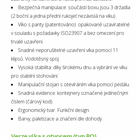
Bezpečná manipulace: součástí boxu jsou 3 držadla
(2 boční a jedna přední rukojeť nezávislá na víku).
Víko s panty (patentováno): opakovaně uzavíratelné
v souladu s požadavky ISO23907 a bez omezení pro
trvalé uzavření.
Snadné neporušitelné uzavření víka pomocí 11
klipsů. Vodotěsný spoj.
Vysoká stabilita: díky širokému dnu a vybrání ve víku
pro stabilní stohování.
Manipulační stojan s otevíráním víka pomocí pedálu.
Snadná evidence: kontejnery označené jedinečným
číslem (čárový kod).
Ergonomický tvar. Funkční design.
Barvy, paletizace a značení dle dohody.
Verze víka s otvorem (typ PO)