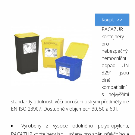
Koupit
PACAZUR
kontejnery
pro
nebezpečný
nemocniční
odpad UN
3291 jsou
plně
kompatibilní
s nejvyššími
standardy odolnosti vůči porušení ostrými předměty dle
EN ISO 23907. Dostupné v objemech 30, 50 a 60 l.
Vyrobeny z vysoce odolného polypropylenu,
PACAZUR kontejnery jsou určeny pro sběr infekčního a