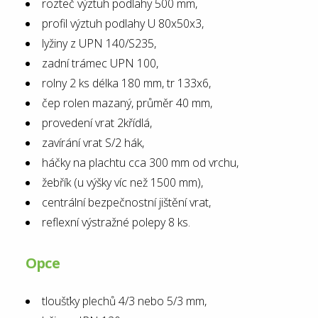
rozteč výztuh podlahy 500 mm,
profil výztuh podlahy U 80x50x3,
lyžiny z UPN 140/S235,
zadní trámec UPN 100,
rolny 2 ks délka 180 mm, tr 133x6,
čep rolen mazaný, průměr 40 mm,
provedení vrat 2křídlá,
zavírání vrat S/2 hák,
háčky na plachtu cca 300 mm od vrchu,
žebřík (u výšky víc než 1500 mm),
centrální bezpečnostní jištění vrat,
reflexní výstražné polepy 8 ks.
Opce
tloušťky plechů 4/3 nebo 5/3 mm,