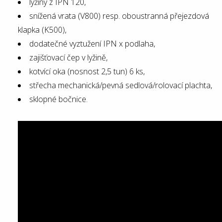
lyžiny z IPN 120,
snížená vrata (V800) resp. oboustranná přejezdová
klapka (K500),
dodatečné vyztužení IPN x podlaha,
zajišťovací čep v lyžině,
kotvící oka (nosnost 2,5 tun) 6 ks,
střecha mechanická/pevná sedlová/rolovací plachta,
sklopné bočnice.