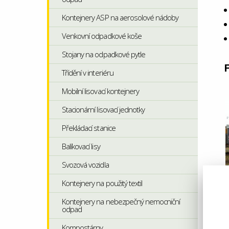
Kontejnery ASP na aerosolové nádoby
Venkovní odpadkové koše
Stojany na odpadkové pytle
F
Třídění v interiéru
Mobilní lisovací kontejnery
Stacionární lisovací jednotky
Překládací stanice
Balíkovací lisy
Svozová vozidla
Kontejnery na použitý textil
Kontejnery na nebezpečný nemocniční
odpad
Kompostárny