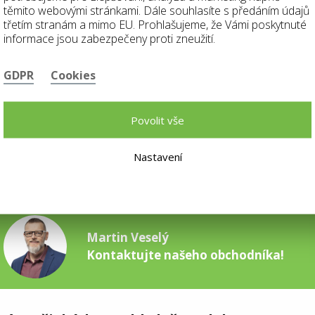
těmito webovými stránkami. Dále souhlasíte s předáním údajů
třetím stranám a mimo EU. Prohlašujeme, že Vámi poskytnuté
Lukáš Pospíšil
informace jsou zabezpečeny proti zneužití.
Kontaktujte našeho obchodníka!
GDPR
Cookies
Povolit vše
Jana Rychlíková
Kontaktujte našeho obchodníka!
Nastavení
Martin Veselý
Kontaktujte našeho obchodníka!