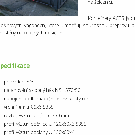
na železnici.
Kontejnery ACTS jsou
lošinových vagónech, které umožňují současnou přepravu až
místěny na otočných nosičích.
pecifikace
provedení 5/3
natahování sklopný hák NS 1570/50
napojení podlaha/bočnice tzv. kulatý roh
vrchní lem tr 89x6 S355
rozteč výztuh bočnice 750 mm
profil výztuh bočníce U 120x60x3 S355
profil výztuh podlahy U 120x60x4