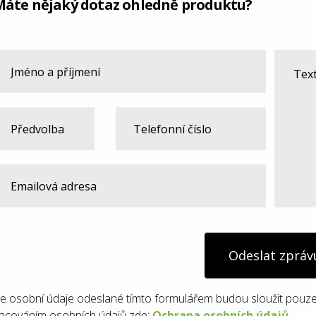
Máte nějaký dotaz ohledně produktu?
Odeslat zpráv
e osobní údaje odeslané tímto formulářem budou sloužit pouze
acováním osobních údajů zde:
Ochrana osobních údajů