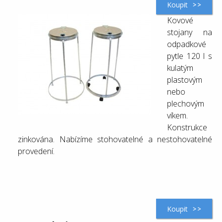
Koupit
Kovové
stojany na
odpadkové
pytle 120 l s
kulatým
plastovým
nebo
plechovým
víkem.
Konstrukce
zinkována. Nabízíme stohovatelné a nestohovatelné
provedení.
Koupit