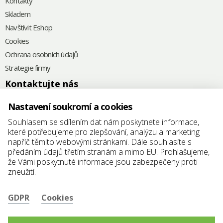
Kontakty
Skladem
Navštívit Eshop
Cookies
Ochrana osobních údajů
Strategie firmy
Kontaktujte nás
+420
575 571 000
Nastavení soukromí a cookies
@
elkoplast@elkoplast.cz
Souhlasem se sdílením dat nám poskytnete informace,
které potřebujeme pro zlepšování, analýzu a marketing
Štefánikova 2664
napříč těmito webovými stránkami. Dále souhlasíte s
760 01 Zlín
předáním údajů třetím stranám a mimo EU. Prohlašujeme,
že Vámi poskytnuté informace jsou zabezpečeny proti
IČ: 25347942
zneužití.
DIČ: CZ25347942
GDPR
Cookies