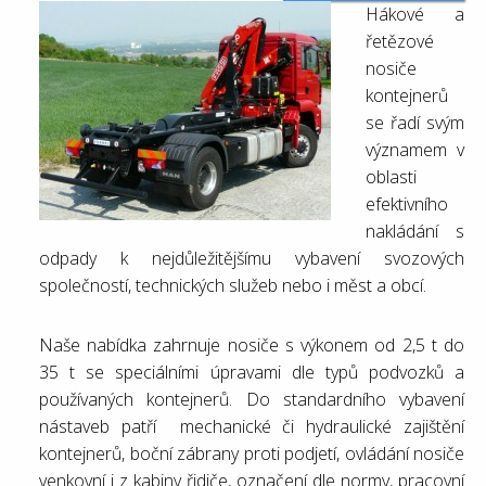
Hákové a
řetězové
nosiče
kontejnerů
se řadí s
vým
významem v
oblasti
efektivního
nakládání s
odpady k nejdůležitějšímu vybavení svozových
společností, technických služeb nebo i měst a obcí.
Naše nabídka zahrnuje nosiče s výkonem od 2,5 t do
35 t se speciálními úpravami dle typů podvozků a
používaných kontejnerů. Do standardního vybavení
nástaveb patří mechanické či hydraulické zajištění
kontejnerů, boční zábrany proti podjetí, ovládání nosiče
venkovní i z kabiny řidiče, označení dle normy, pracovní