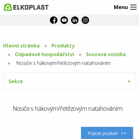
Menu
Hlavní stránka
Produkty
Odpadové hospodářství
Svozová vozidla
Aktuální
Nosiče s hákovým/řetězovým natahováním
stránka:
Sekce
Nosiče s hákovým/řetězovým natahováním
Poptat produkt