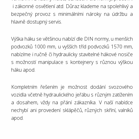
i zákonné osvětlení atd. Důraz klademe na spolehlivý a
bezpečný provoz s minimálními nároky na údržbu a
hlavně dostupný servis.
Výška háku se většinou nabízí dle DIN normy, u menších
podvozků 1000 mm, u vyšších tříd podvozků 1570 mm,
nabízíme i ručně či hydraulicky stavitelné hákové nosiče
s možností manipulace s kontejnery s různou výškou
háku apod.
Kompletním řešením je možnost dodání svozového
vozidla včetně hydraulického jeřábu s různým zatížením
a dosahem, vždy na přání zákazníka.
V naší nabídce
nechybí ani provedení sklápěčů, různých skříní, valníků
apod.