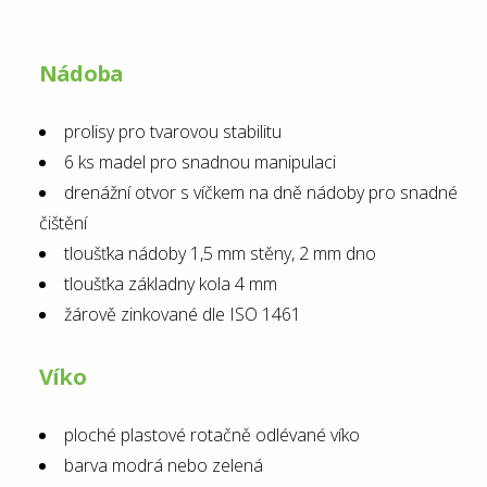
Nádoba
prolisy pro tvarovou stabilitu
6 ks madel pro snadnou manipulaci
drenážní otvor s víčkem na dně nádoby pro snadné
čištění
tloušťka nádoby 1,5 mm stěny, 2 mm dno
tloušťka základny kola 4 mm
žárově zinkované dle ISO 1461
Víko
ploché plastové rotačně odlévané víko
barva modrá nebo zelená