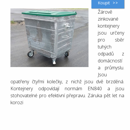
Koupit
Žárově
zinkované
kontejnery
jsou určeny
pro sběr
tuhých
odpadů z
domácností
a průmyslu.
Jsou
opatřeny čtyřmi kolečky, z nichž jsou dvě brzděná.
Kontejnery odpovídají normám EN840 a jsou
stohovatelné pro efektivní přepravu. Záruka pět let na
korozi