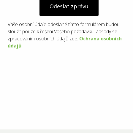
Odeslat zprávu
Vaše osobní údaje odeslané tímto formulářem budou
sloužit pouze k řešení Vašeho požadavku. Zásady se
zpracováním osobních údajů zde:
Ochrana osobních
údajů