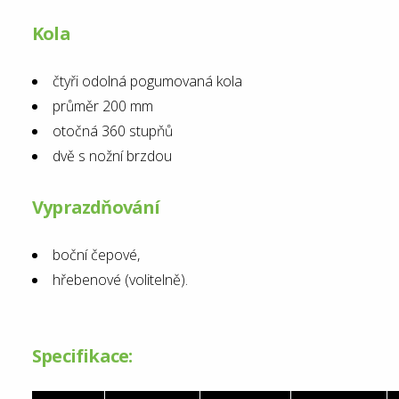
Kola
čtyři odolná pogumovaná kola
průměr 200 mm
otočná 360 stupňů
dvě s nožní brzdou
Vyprazdňování
boční čepové,
hřebenové (volitelně).
Specifikace: