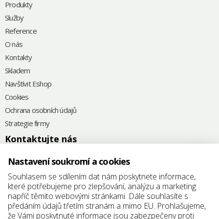
Produkty
Služby
Reference
O nás
Kontakty
Skladem
Navštívit Eshop
Cookies
Ochrana osobních údajů
Strategie firmy
Kontaktujte nás
+420
575 571 000
Nastavení soukromí a cookies
@
elkoplast@elkoplast.cz
Souhlasem se sdílením dat nám poskytnete informace,
které potřebujeme pro zlepšování, analýzu a marketing
Štefánikova 2664
napříč těmito webovými stránkami. Dále souhlasíte s
760 01 Zlín
předáním údajů třetím stranám a mimo EU. Prohlašujeme,
že Vámi poskytnuté informace jsou zabezpečeny proti
IČ: 25347942