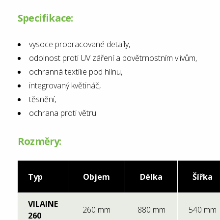
Specifikace:
vysoce propracované detaily,
odolnost proti UV záření a povětrnostním vlivům,
ochranná textílie pod hlínu,
integrovaný květináč,
těsnění,
ochrana proti větru.
Rozměry:
Typ
Objem
Délka
Šířka
VILAINE
260 mm
880 mm
540 mm
260