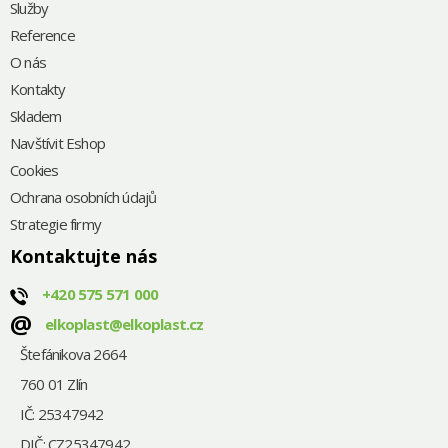
Služby
Reference
O nás
Kontakty
Skladem
Navštívit Eshop
Cookies
Ochrana osobních údajů
Strategie firmy
Kontaktujte nás
+420
575 571 000
@
elkoplast@elkoplast.cz
Štefánikova 2664
760 01 Zlín
IČ: 25347942
DIČ: CZ25347942