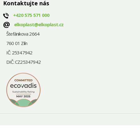
Kontaktujte nás
+420
575 571 000
@
elkoplast@elkoplast.cz
Štefánikova 2664
760 01 Zlín
IČ: 25347942
DIČ: CZ25347942