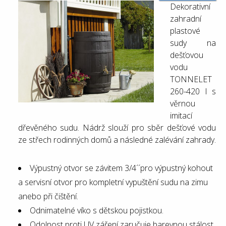
Dekorativní
zahradní
plastové
sudy na
dešťovou
vodu
TONNELET
260-420 l s
věrnou
imitací
dřevěného sudu. Nádrž slouží pro sběr dešťové vodu
ze střech rodinných domů a následné zalévání zahrady.
Výpustný otvor se závitem 3/4´´pro výpustný kohout
a servisní otvor pro kompletní vypuštění sudu na zimu
anebo při čištění.
Odnimatelné víko s dětskou pojistkou.
Odolnost proti UV záření zaručuje barevnou stálost