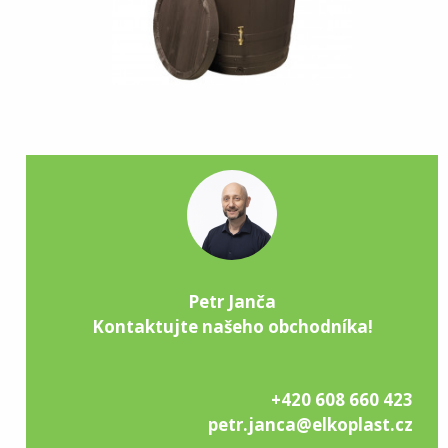
Petr Janča
Kontaktujte našeho obchodníka!
+420 608 660 423
petr.janca@elkoplast.cz