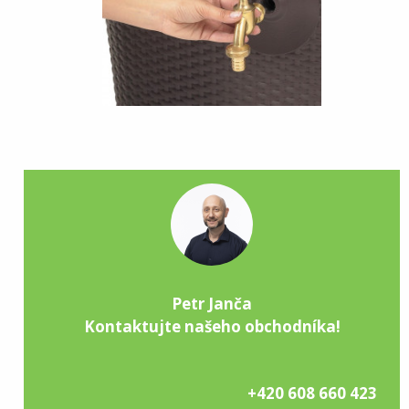
Petr Janča
Kontaktujte našeho obchodníka!
+420 608 660 423