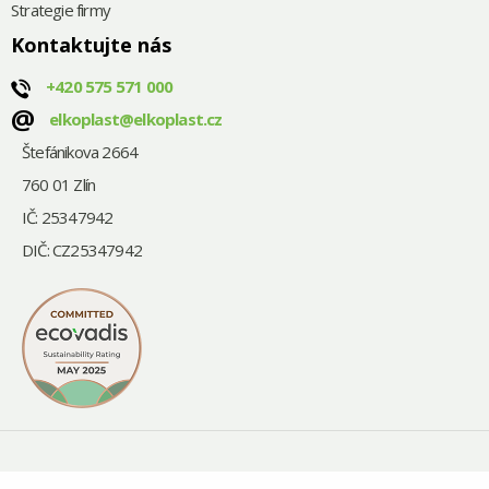
Strategie firmy
Kontaktujte nás
+420
575 571 000
@
elkoplast@elkoplast.cz
Štefánikova 2664
760 01 Zlín
IČ: 25347942
DIČ: CZ25347942