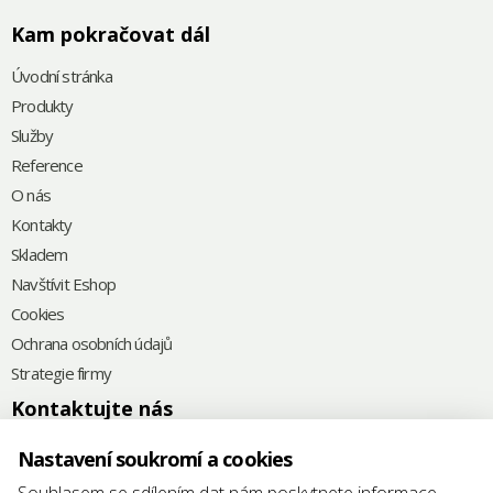
Kam pokračovat dál
Úvodní stránka
Produkty
Služby
Reference
O nás
Kontakty
Skladem
Navštívit Eshop
Cookies
Ochrana osobních údajů
Strategie firmy
Kontaktujte nás
+420
575 571 000
Nastavení soukromí a cookies
@
elkoplast@elkoplast.cz