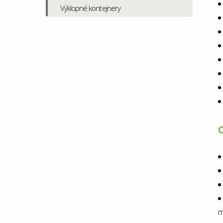
Výklopné kontejnery
C
m