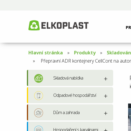
P
Hlavní stránka
Produkty
Skladován
Aktuální
Přepravní ADR kontejnery CellCont na automo
stránka:
Skladová nabídka
Odpadové hospodářství
Dům a zahrada
Hospodaření s kapalinami