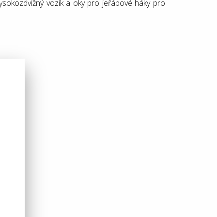
sokozdvižný vozík a oky pro jeřábové háky pro
 požáru.