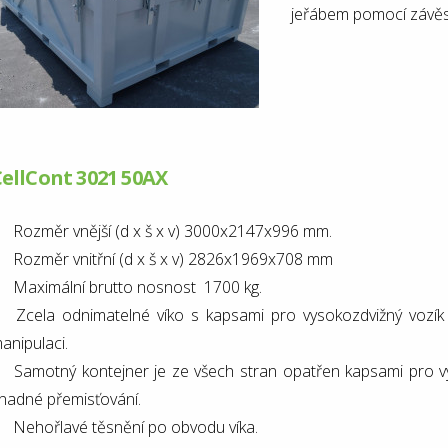
jeřábem pomocí závěsn
ellCont 3021 50AX
Rozměr vnější (d x š x v) 3000x2147x996 mm.
Rozměr vnitřní (d x š x v)
2826x1969x708
mm
Maximální brutto nosnost 1700 kg.
Zcela odnimatelné víko s kapsami pro vysokozdvižný vozík a
anipulaci.
Samotný kontejner je ze všech stran opatřen
kapsami pro vy
nadné přemisťování
.
Nehořlavé těsnění po obvodu víka.