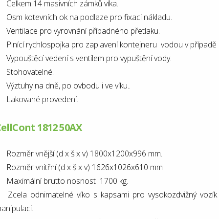
Celkem 14 masivních zámků víka.
Osm kotevních ok na podlaze pro fixaci nákladu.
Ventilace pro vyrovnání případného přetlaku.
Plnící rychlospojka pro zaplavení kontejneru vodou v případě
Vypouštěcí vedení s ventilem pro vypuštění vody.
Stohovatelné.
Výztuhy na dně, po ovbodu i ve víku..
Lakované provedení.
ellCont 1812 50AX
Rozměr vnější (d x š x v) 1800x1200x996 mm.
Rozměr vnitřní (d x š x v)
1626x1026x610 mm
Maximální brutto nosnost 1700 kg.
Zcela odnimatelné víko s kapsami pro vysokozdvižný vozík a
anipulaci.