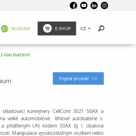
SKLADEM
E-SHOP
CZ
i-Ion baterií
Poptat produkt
hium-
a skladovací kontejnery
CellCont 3021 50AX a
na velké automobilové lithiové autobaterie s
R a přiděleným UN kódem 50AX (tj. I. obalová
sností. Manipulace vysokozdvižným vozíkem nebo