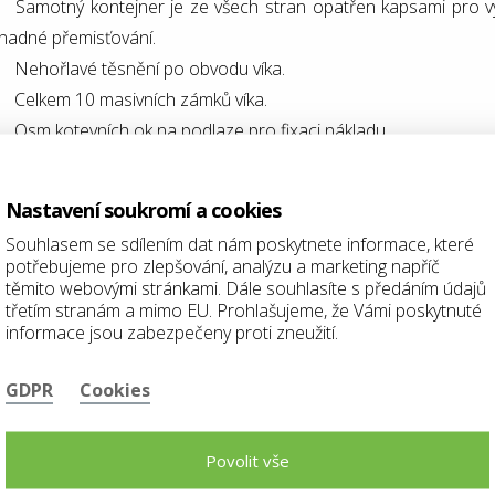
Samotný kontejner je ze všech stran opatřen
kapsami pro vy
nadné přemisťování
.
Nehořlavé těsnění po obvodu víka.
Celkem 10 masivních zámků víka.
Osm kotevních ok na podlaze pro fixaci nákladu.
Ventilace pro vyrovnání případného přetlaku.
Plnící rychlospojka pro zaplavení kontejneru vodou v případě
Nastavení soukromí a cookies
Vypouštěcí vedení s ventilem pro vypuštění vody.
Souhlasem se sdílením dat nám poskytnete informace, které
Stohovatelné.
potřebujeme pro zlepšování, analýzu a marketing napříč
Výztuhy na dně, po ovbodu i ve víku..
těmito webovými stránkami. Dále souhlasíte s předáním údajů
třetím stranám a mimo EU. Prohlašujeme, že Vámi poskytnuté
Lakované provedení.
informace jsou zabezpečeny proti zneužití.
GDPR
Cookies
alší rozměrové varianty dle požadavku zákazníka.
Povolit vše