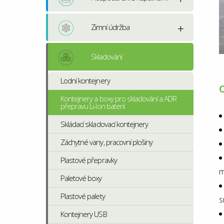
Zimní údržba
Skladování
Lodní kontejnery
C
Kontejnery a boxy pro skladování a ADR
přepravu Li-Ion baterií
Skládací skladovací kontejnery
Záchytné vany, pracovní plošiny
Plastové přepravky
m
Paletové boxy
Plastové palety
s
Kontejnery USB