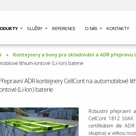
RODUKTY
SLUŽBY
REFERENCE
O NÁS
KONTAKTY
í
Kontejnery a boxy pro skladování a ADR přepravu L
bilové lithium-iontové (Li-Ion) baterie
Přepravní ADR kontejnery CellCont na automobilové lit
iontové (Li-Ion) baterie
Robustní přepravní 
CellCont 1812 50AX
certifikátem dle AD
skupina) a velkou no