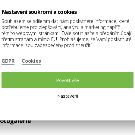
Nastavení soukromí a cookies
ASP
1000
800
1200 mm
1252 mm
Souhlasem se sdílením dat nám poskytnete informace, které
mm
4AX
potřebujeme pro zlepšování, analýzu a marketing napříč
těmito webovými stránkami. Dále souhlasíte s předáním údajů
třetím stranám a mimo EU. Prohlašujeme, že Vámi poskytnuté
ASP
1199
informace jsou zabezpečeny proti zneužití.
1500
1442 mm
1375 mm
mm
50AX
GDPR
Cookies
ASP
1461
1800
1461 mm
1302 mm
mm
Povolit vše
50AX
Nastavení
otogalerie