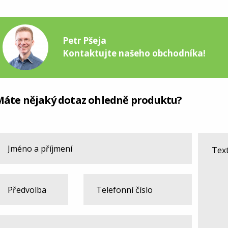
Petr Pšeja
Kontaktujte našeho obchodníka!
Máte nějaký dotaz ohledně produktu?