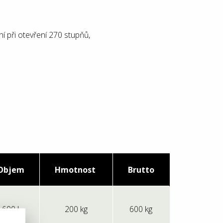
ní při otevření 270 stupňů,
Objem
Hmotnost
Brutto
600 l
200 kg
600 kg