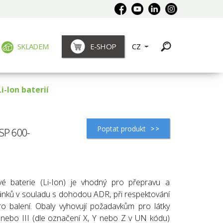
SKLADEM
E-SHOP
CZ
i-Ion baterií
Poptat produkt
ASP 600-
vé baterie (Li-Ion) je vhodný pro přepravu a
článků v souladu s dohodou ADR, při respektování
ro balení. Obaly vyhovují požadavkům pro látky
I nebo III (dle označení X, Y nebo Z v UN kódu)