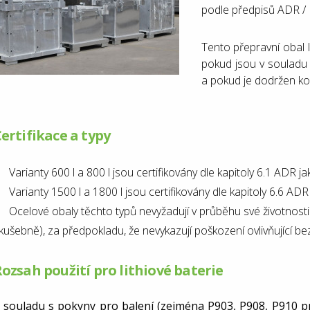
podle předpisů ADR /
Tento přepravní obal l
pokud jsou v souladu 
a pokud je dodržen kon
ertifikace a typy
Varianty 600 l a 800 l jsou certifikovány dle kapitoly 6.1 ADR j
Varianty 1500 l a 1800 l jsou certifikovány dle kapitoly 6.6 AD
Ocelové obaly těchto typů nevyžadují v průběhu své životnosti
kušebně), za předpokladu, že nevykazují poškození ovlivňující b
ozsah použití pro lithiové baterie
 souladu s pokyny pro balení (zejména P903, P908, P910 p