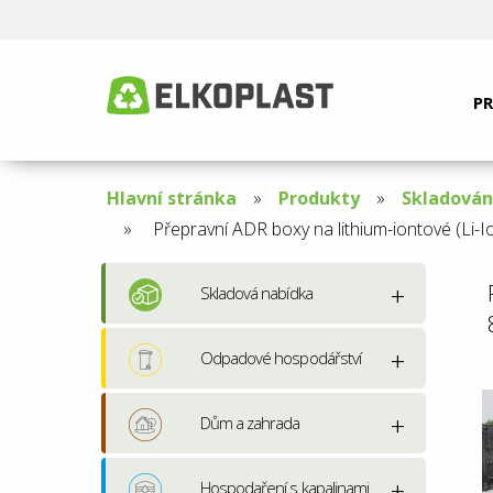
P
Hlavní stránka
Produkty
Skladován
Aktuální
Přepravní ADR boxy na lithium-iontové (Li-
stránka:
Skladová nabídka
Odpadové hospodářství
Dům a zahrada
Hospodaření s kapalinami