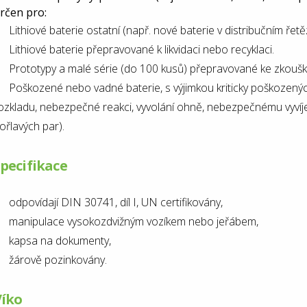
rčen pro:
Lithiové baterie ostatní (např. nové baterie v distribučním řetěz
Lithiové baterie přepravované k likvidaci nebo recyklaci.
Prototypy a malé série (do 100 kusů) přepravované ke zkouš
Poškozené nebo vadné baterie, s výjimkou kriticky poškozených
ozkladu, nebezpečné reakci, vyvolání ohně, nebezpečnému vyvíjen
ořlavých par).
pecifikace
odpovídají DIN 30741, díl I, UN certifikovány,
manipulace vysokozdvižným vozíkem nebo jeřábem,
kapsa na dokumenty,
žárově pozinkovány.
Víko