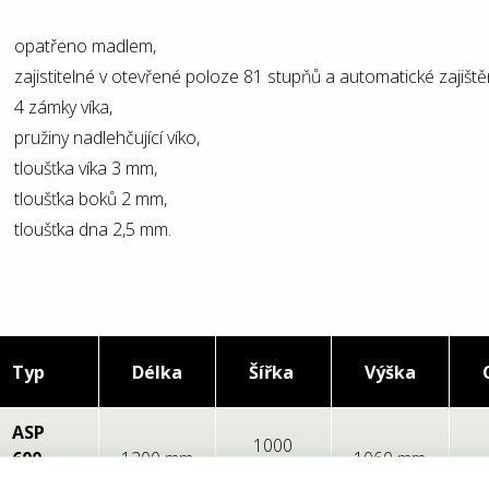
opatřeno madlem,
zajistitelné v otevřené poloze 81 stupňů a automatické zajiště
4 zámky víka,
pružiny nadlehčující víko,
tloušťka víka 3 mm,
tloušťka boků 2 mm,
tloušťka dna 2,5 mm.
Typ
Délka
Šířka
Výška
ASP
1000
600
1200 mm
1060 mm
mm
4AX