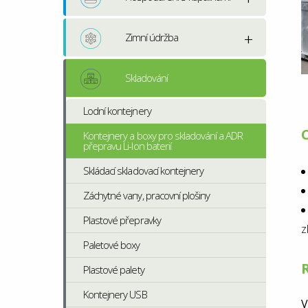
Zimní údržba
Skladování
Lodní kontejnery
C
Kontejnery a boxy pro skladování a ADR
přepravu Li-Ion baterií
Skládací skladovací kontejnery
Záchytné vany, pracovní plošiny
Plastové přepravky
z
Paletové boxy
R
Plastové palety
Kontejnery USB
V