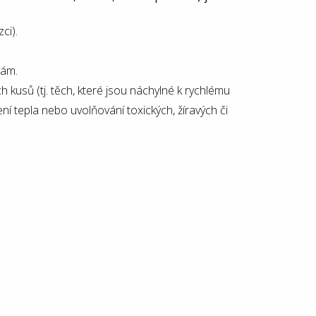
ci).
kám.
 kusů (tj. těch, které jsou náchylné k rychlému
í tepla nebo uvolňování toxických, žíravých či