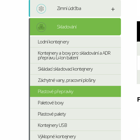
Zimní údržba
Skladování
Lodní kontejnery
Kontejnery a boxy pro skladování a ADR
přepravu Li-Ion baterií
Skládací skladovací kontejnery
Záchytné vany, pracovní plošiny
Plastové přepravky
F
Paletové boxy
Plastové palety
Kontejnery USB
Výklopné kontejnery