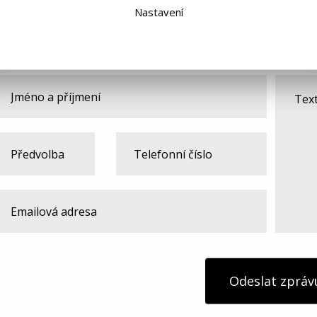
Nastavení
Máte nějaký dotaz ohledně produktu?
Odeslat zpráv