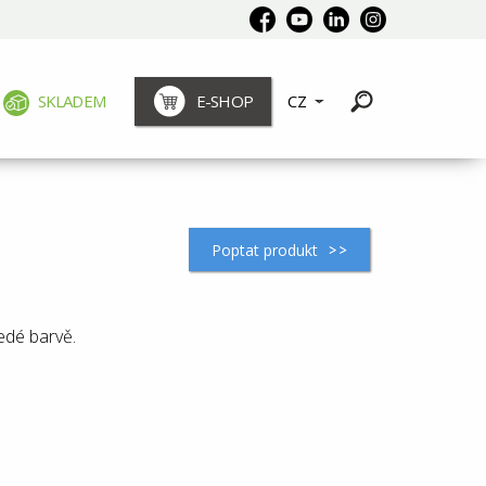
SKLADEM
E-SHOP
CZ
Poptat produkt
edé barvě.