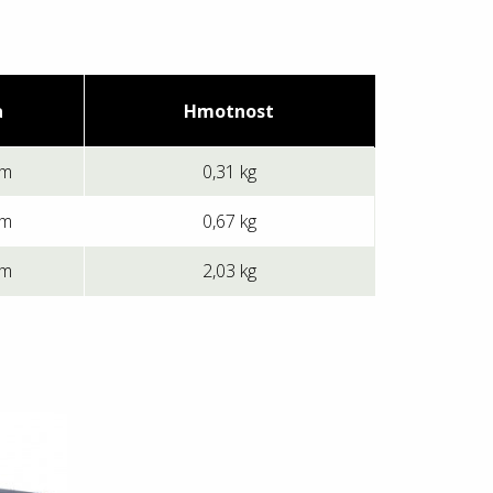
a
Hmotnost
mm
0,31 kg
mm
0,67 kg
mm
2,03 kg