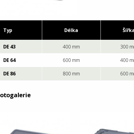
Typ
Délka
Šířk
DE 43
400 mm
300 
DE 64
600 mm
400 
DE 86
800 mm
600 
otogalerie