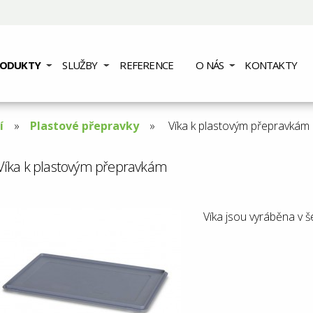
RODUKTY
SLUŽBY
REFERENCE
O NÁS
KONTAKTY
í
Plastové přepravky
Aktuální
Víka k plastovým přepravkám
stránka:
Víka k plastovým přepravkám
Víka jsou vyráběna v š