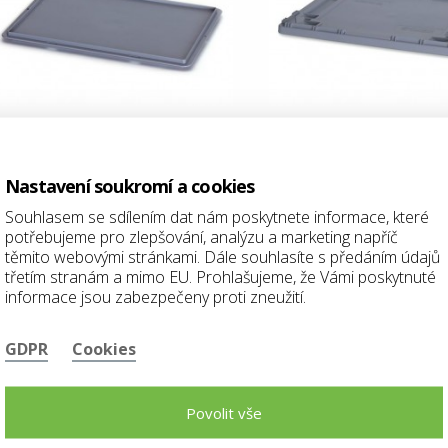
Nastavení soukromí a cookies
Souhlasem se sdílením dat nám poskytnete informace, které
Petr Janča
potřebujeme pro zlepšování, analýzu a marketing napříč
Kontaktujte našeho obchodníka!
těmito webovými stránkami. Dále souhlasíte s předáním údajů
třetím stranám a mimo EU. Prohlašujeme, že Vámi poskytnuté
informace jsou zabezpečeny proti zneužití.
GDPR
Cookies
Jana Rychlíková
Kontaktujte našeho obchodníka!
Povolit vše