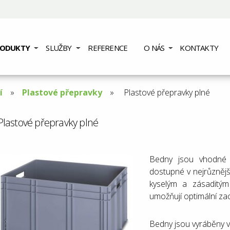
RODUKTY
SLUŽBY
REFERENCE
O NÁS
KONTAKTY
í
Plastové přepravky
Aktuální
Plastové přepravky plné
stránka:
Plastové přepravky plné
Bedny jsou vhodné 
dostupné v nejrůznější
kyselým a zásaditým
umožňují optimální za
Bedny jsou vyráběny v