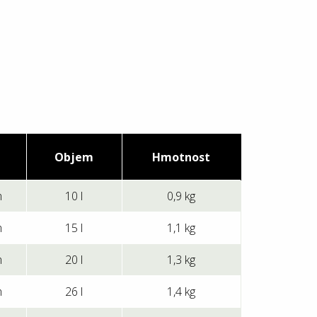
Objem
Hmotnost
m
10 l
0,9 kg
m
15 l
1,1 kg
m
20 l
1,3 kg
m
26 l
1,4 kg