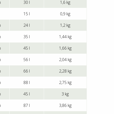
m
30 l
1,6 kg
15 l
0,9 kg
m
24 l
1,2 kg
m
35 l
1,44 kg
m
45 l
1,66 kg
m
56 l
2,04 kg
m
66 l
2,28 kg
m
88 l
2,75 kg
m
45 l
3 kg
m
87 l
3,86 kg