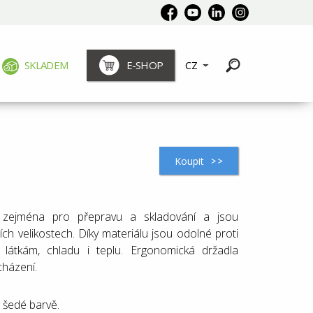
SKLADEM
E-SHOP
CZ
Koupit
zejména pro přepravu a skladování a jsou
ch velikostech. Díky materiálu jsou odolné proti
 látkám, chladu i teplu. Ergonomická držadla
cházení.
 šedé barvě.