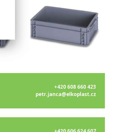
+420 608 660 423
petr.janca@elkoplast.cz
+420 606 624 607