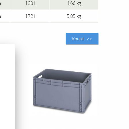
m
130 l
4,66 kg
m
172 l
5,85 kg
Koupit