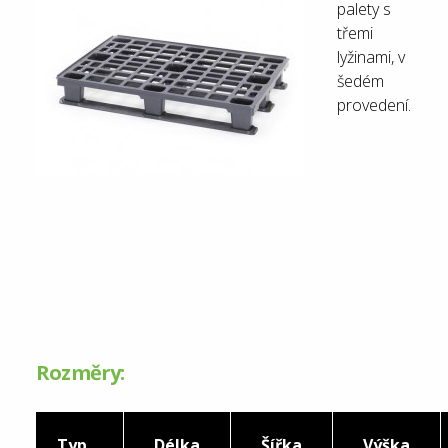
palety s
třemi
lyžinami, v
šedém
provedení.
Rozměry:
Typ
Délka
Šířka
Výška