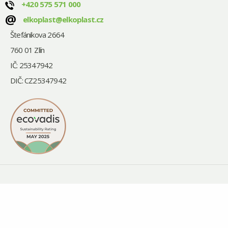
+420
575 571 000
@
elkoplast@elkoplast.cz
Štefánikova 2664
760 01 Zlín
IČ: 25347942
DIČ: CZ25347942