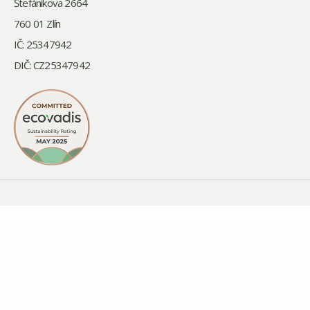
Štefánikova 2664
760 01 Zlín
IČ: 25347942
DIČ: CZ25347942