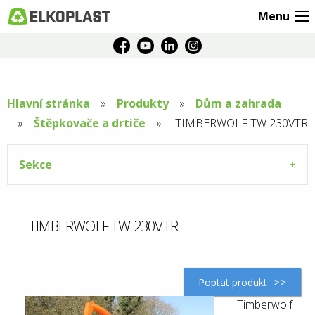
Menu
Hlavní stránka
Produkty
Dům a zahrada
Štěpkovače a drtiče
Aktuální
TIMBERWOLF TW 230VTR
stránka:
Sekce
TIMBERWOLF TW 230VTR
Poptat produkt
Timberwolf