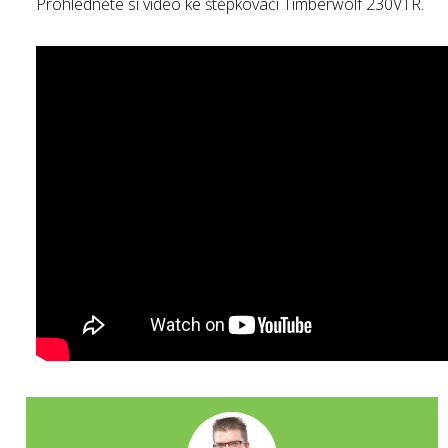
Prohlédněte si video ke štěpkovači Timberwolf 230VTR.