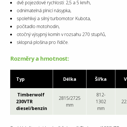
dvě pojezdové rychlosti: 2,5 a 5 km/h,
odnimatelná plnicí násypka,
spolehlivý a silný turbomotor Kubota,
počitadlo motohodin,
otočný výsypný komín v rozsahu 270 stupňů,
sklopná plošina pro řidiče.
Rozměry a hmotnost:
Typ
Délka
Šířka
V
Timberwolf
812-
2815/2725
230VTR
1302
22
mm
diesel/benzín
mm