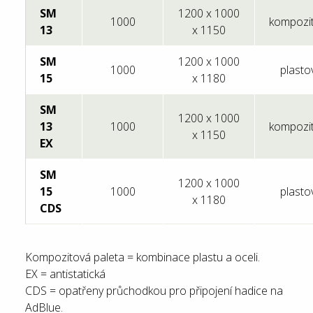
SM
1200 x 1000
1000
kompozi
13
x 1150
SM
1200 x 1000
1000
plasto
15
x 1180
SM
1200 x 1000
13
1000
kompozi
x 1150
EX
SM
1200 x 1000
15
1000
plasto
x 1180
CDS
Kompozitová paleta = kombinace plastu a oceli.
EX = antistatická
CDS = opatřeny průchodkou pro připojení hadice na
AdBlue.