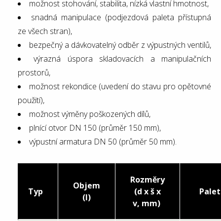
možnost stohování, stabilita, nízká vlastní hmotnost,
snadná manipulace (podjezdová paleta přístupná
ze všech stran),
bezpečný a dávkovatelný odběr z výpustných ventilů,
výrazná úspora skladovacích a manipulačních
prostorů,
možnost rekondice (uvedení do stavu pro opětovné
použití),
možnost výměny poškozených dílů,
plnící otvor DN 150 (průměr 150 mm),
výpustní armatura DN 50 (průměr 50 mm).
Rozměry
Objem
Typ
(d x š x
Pale
(l)
v, mm)