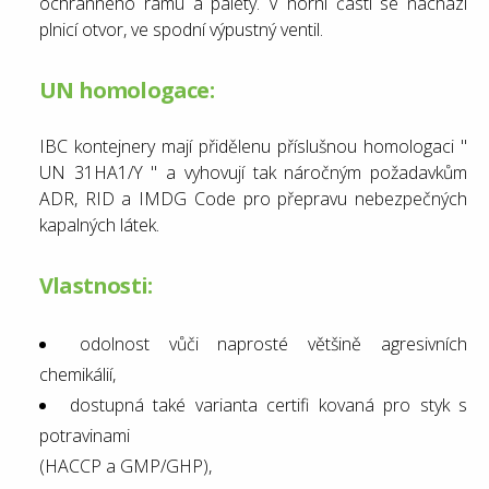
ochranného rámu a palety. V horní části se nachází
plnicí otvor, ve spodní výpustný ventil.
UN homologace:
IBC kontejnery mají přidělenu příslušnou homologaci "
UN 31HA1/Y " a vyhovují tak náročným požadavkům
ADR, RID a IMDG Code pro přepravu nebezpečných
kapalných látek.
Vlastnosti:
odolnost vůči naprosté většině agresivních
chemikálií,
dostupná také varianta certifi kovaná pro styk s
potravinami
(HACCP a GMP/GHP),