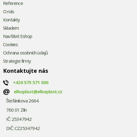
Reference
O nás
Kontakty
Skladem
Navštívit Eshop
Cookies
Ochrana osobních údajů
Strategie firmy
Kontaktujte nás
+420
575 571 000
@
elkoplast@elkoplast.cz
Štefánikova 2664
760 01 Zlín
IČ: 25347942
DIČ: CZ25347942