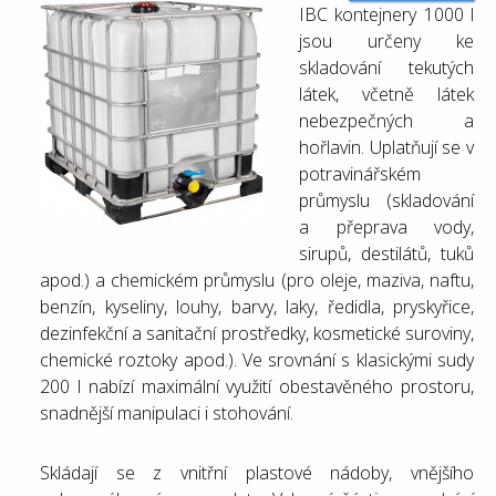
IBC kontejnery 1000 l
jsou určeny ke
skladování tekutých
látek, včetně látek
nebezpečných a
hořlavin. Uplatňují se v
potravinářském
průmyslu (skladování
a přeprava vody,
sirupů, destilátů, tuků
apod.) a chemickém průmyslu (pro oleje, maziva, naftu,
benzín, kyseliny, louhy, barvy, laky, ředidla, pryskyřice,
dezinfekční a sanitační prostředky, kosmetické suroviny,
chemické roztoky apod.). Ve srovnání s klasickými sudy
200 l nabízí maximální využití obestavěného prostoru,
snadnější manipulaci i stohování.
Skládají se z vnitřní plastové nádoby, vnějšího