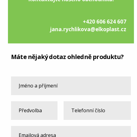
+420 606 624 607
jana.rychlikova@elkoplast.cz
Máte nějaký dotaz ohledně produktu?