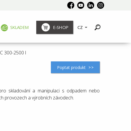
SKLADEM
E-SHOP
CZ
C 300-2500 l
Poptat produkt
 pro skladování a manipulaci s odpadem nebo
ch provozech a výrobních závodech.