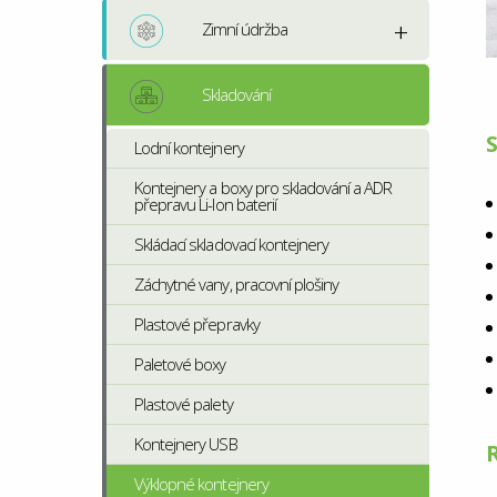
Zimní údržba
Skladování
S
Lodní kontejnery
Kontejnery a boxy pro skladování a ADR
přepravu Li-Ion baterií
Skládací skladovací kontejnery
Záchytné vany, pracovní plošiny
Plastové přepravky
Paletové boxy
Plastové palety
Kontejnery USB
Výklopné kontejnery