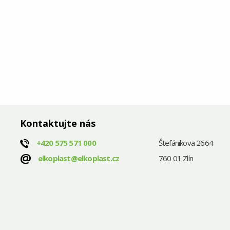
Kontaktujte nás
+420
575 571 000
Štefánikova 2664
@
elkoplast@elkoplast.cz
760 01 Zlín