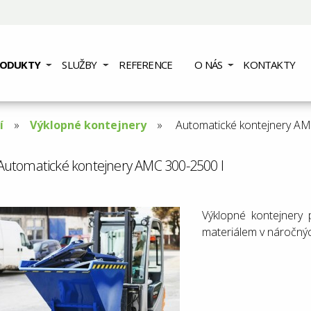
RODUKTY
SLUŽBY
REFERENCE
O NÁS
KONTAKTY
í
Výklopné kontejnery
Aktuální
Automatické kontejnery AM
stránka:
Automatické kontejnery AMC 300-2500 l
Výklopné kontejnery
materiálem v náročný