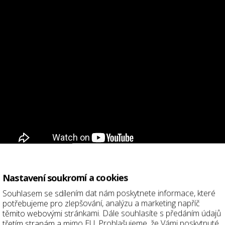
Nastavení soukromí a cookies
otogalerie
Souhlasem se sdílením dat nám poskytnete informace, které
potřebujeme pro zlepšování, analýzu a marketing napříč
těmito webovými stránkami. Dále souhlasíte s předáním údajů
třetím stranám a mimo EU. Prohlašujeme, že Vámi poskytnuté