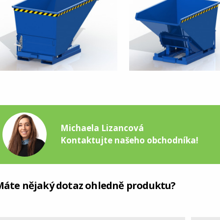
Michaela Lizancová
Kontaktujte našeho obchodníka!
Máte nějaký dotaz ohledně produktu?