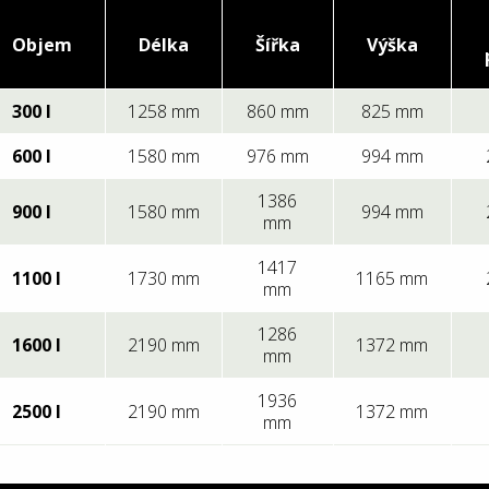
Objem
Délka
Šířka
Výška
300 l
1258 mm
860 mm
825 mm
600 l
1580 mm
976 mm
994 mm
1386
900 l
1580 mm
994 mm
mm
1417
1100 l
1730 mm
1165 mm
mm
1286
1600 l
2190 mm
1372 mm
mm
1936
2500 l
2190 mm
1372 mm
mm