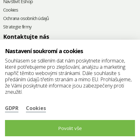
Navštívit Eshop
Cookies
Ochrana osobních údajů
Strategie firmy
Kontaktujte nás
+420
575 571 000
Nastavení soukromí a cookies
@
elkoplast@elkoplast.cz
Souhlasem se sdílením dat nám poskytnete informace,
které potřebujeme pro zlepšování, analýzu a marketing
Štefánikova 2664
napříč těmito webovými stránkami. Dále souhlasíte s
760 01 Zlín
předáním údajů třetím stranám a mimo EU. Prohlašujeme,
že Vámi poskytnuté informace jsou zabezpečeny proti
IČ: 25347942
zneužití.
DIČ: CZ25347942
GDPR
Cookies
Povolit vše