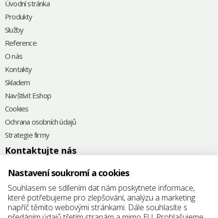
Úvodní stránka
Produkty
Služby
Reference
O nás
Kontakty
Skladem
Navštívit Eshop
Cookies
Ochrana osobních údajů
Strategie firmy
Kontaktujte nás
+420
575 571 000
Nastavení soukromí a cookies
@
elkoplast@elkoplast.cz
Souhlasem se sdílením dat nám poskytnete informace,
které potřebujeme pro zlepšování, analýzu a marketing
Štefánikova 2664
napříč těmito webovými stránkami. Dále souhlasíte s
760 01 Zlín
předáním údajů třetím stranám a mimo EU. Prohlašujeme,