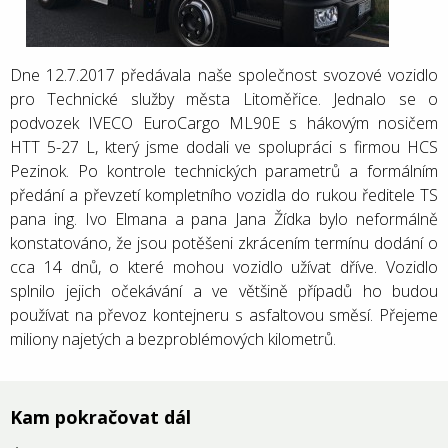
Dne 12.7.2017 předávala naše společnost svozové vozidlo
pro Technické služby města Litoměřice. Jednalo se o
podvozek IVECO EuroCargo ML90E s hákovým nosičem
HTT 5-27 L, který jsme dodali ve spolupráci s firmou HCS
Pezinok. Po kontrole technických parametrů a formálním
předání a převzetí kompletního vozidla do rukou ředitele TS
pana ing. Ivo Elmana a pana Jana Žídka bylo neformálně
konstatováno, že jsou potěšeni zkrácením termínu dodání o
cca 14 dnů, o které mohou vozidlo užívat dříve. Vozidlo
splnilo jejich očekávání a ve většině případů ho budou
používat na převoz kontejneru s asfaltovou směsí. Přejeme
miliony najetých a bezproblémových kilometrů.
Kam pokračovat dál