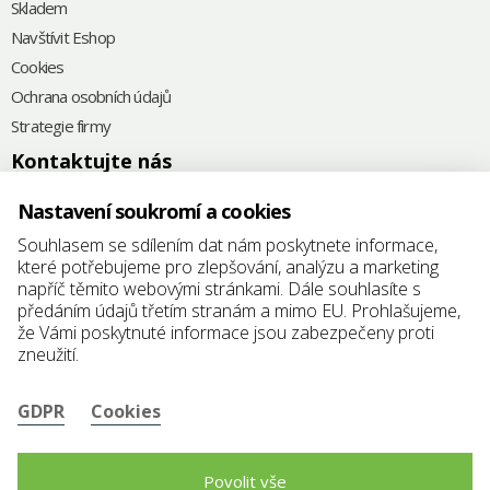
Skladem
Navštívit Eshop
Cookies
Ochrana osobních údajů
Strategie firmy
Kontaktujte nás
+420
575 571 000
Nastavení soukromí a cookies
@
elkoplast@elkoplast.cz
Souhlasem se sdílením dat nám poskytnete informace,
které potřebujeme pro zlepšování, analýzu a marketing
Štefánikova 2664
napříč těmito webovými stránkami. Dále souhlasíte s
760 01 Zlín
předáním údajů třetím stranám a mimo EU. Prohlašujeme,
že Vámi poskytnuté informace jsou zabezpečeny proti
IČ: 25347942
zneužití.
DIČ: CZ25347942
GDPR
Cookies
Povolit vše