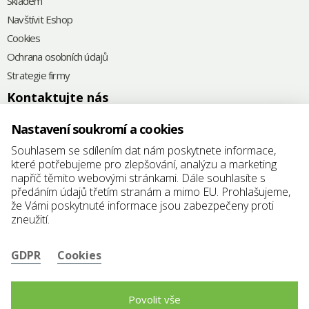
Skladem
Navštívit Eshop
Cookies
Ochrana osobních údajů
Strategie firmy
Kontaktujte nás
+420
575 571 000
Nastavení soukromí a cookies
@
elkoplast@elkoplast.cz
Souhlasem se sdílením dat nám poskytnete informace,
které potřebujeme pro zlepšování, analýzu a marketing
Štefánikova 2664
napříč těmito webovými stránkami. Dále souhlasíte s
760 01 Zlín
předáním údajů třetím stranám a mimo EU. Prohlašujeme,
že Vámi poskytnuté informace jsou zabezpečeny proti
IČ: 25347942
zneužití.
DIČ: CZ25347942
GDPR
Cookies
Povolit vše