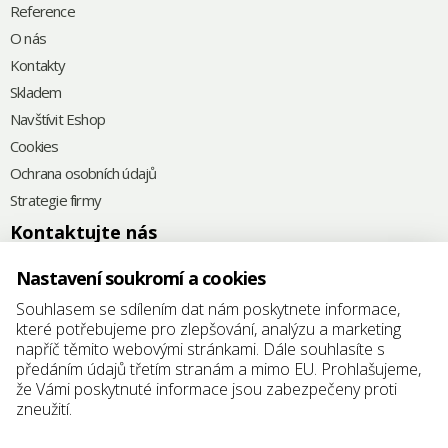
Reference
O nás
Kontakty
Skladem
Navštívit Eshop
Cookies
Ochrana osobních údajů
Strategie firmy
Kontaktujte nás
+420
575 571 000
Nastavení soukromí a cookies
@
elkoplast@elkoplast.cz
Souhlasem se sdílením dat nám poskytnete informace,
které potřebujeme pro zlepšování, analýzu a marketing
Štefánikova 2664
napříč těmito webovými stránkami. Dále souhlasíte s
760 01 Zlín
předáním údajů třetím stranám a mimo EU. Prohlašujeme,
že Vámi poskytnuté informace jsou zabezpečeny proti
IČ: 25347942
zneužití.
DIČ: CZ25347942