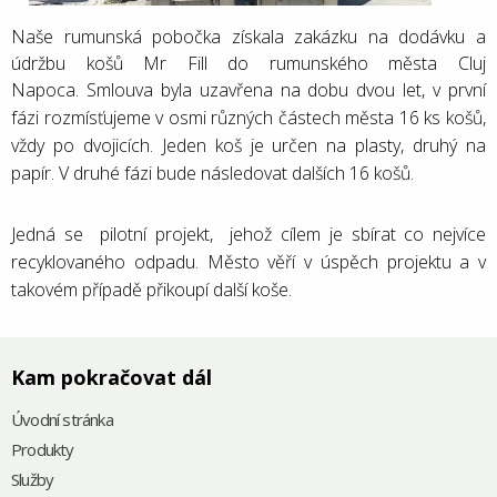
Naše rumunská pobočka získala zakázku na dodávku a
údržbu košů Mr Fill do rumunského města Cluj
Napoca.
Smlouva byla uzavřena na dobu dvou let, v první
fázi rozmísťujeme v osmi různých částech města 16 ks košů,
vždy po dvojicích.
Jeden koš je určen na plasty, druhý na
papír.
V druhé fázi bude následovat dalších 16 košů.
Jedná se pilotní projekt,
jehož cílem je sbírat co nejvíce
recyklovaného odpadu. Město věří v úspěch projektu a v
takovém případě přikoupí další koše.
Kam pokračovat dál
Úvodní stránka
Produkty
Služby