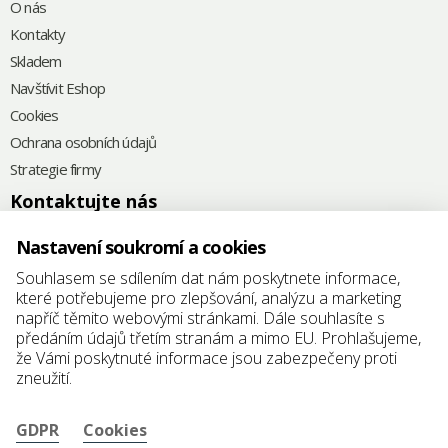
O nás
Kontakty
Skladem
Navštívit Eshop
Cookies
Ochrana osobních údajů
Strategie firmy
Kontaktujte nás
+420
575 571 000
Nastavení soukromí a cookies
@
elkoplast@elkoplast.cz
Souhlasem se sdílením dat nám poskytnete informace,
které potřebujeme pro zlepšování, analýzu a marketing
Štefánikova 2664
napříč těmito webovými stránkami. Dále souhlasíte s
760 01 Zlín
předáním údajů třetím stranám a mimo EU. Prohlašujeme,
že Vámi poskytnuté informace jsou zabezpečeny proti
IČ: 25347942
zneužití.
DIČ: CZ25347942
GDPR
Cookies