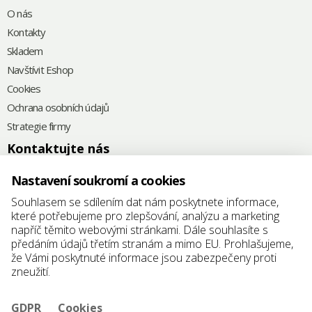
O nás
Kontakty
Skladem
Navštívit Eshop
Cookies
Ochrana osobních údajů
Strategie firmy
Kontaktujte nás
+420
575 571 000
Nastavení soukromí a cookies
@
elkoplast@elkoplast.cz
Souhlasem se sdílením dat nám poskytnete informace,
které potřebujeme pro zlepšování, analýzu a marketing
Štefánikova 2664
napříč těmito webovými stránkami. Dále souhlasíte s
760 01 Zlín
předáním údajů třetím stranám a mimo EU. Prohlašujeme,
že Vámi poskytnuté informace jsou zabezpečeny proti
IČ: 25347942
zneužití.
DIČ: CZ25347942
GDPR
Cookies