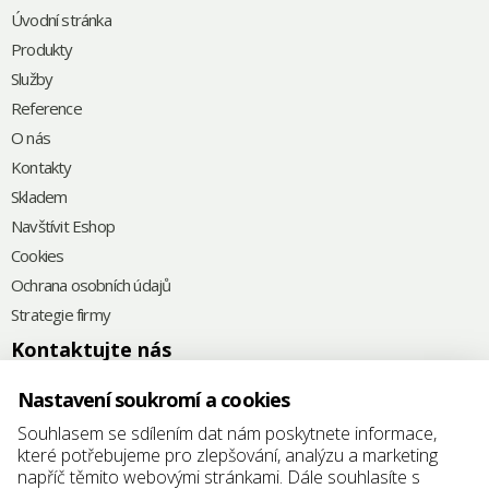
Úvodní stránka
Produkty
Služby
Reference
O nás
Kontakty
Skladem
Navštívit Eshop
Cookies
Ochrana osobních údajů
Strategie firmy
Kontaktujte nás
+420
575 571 000
Nastavení soukromí a cookies
@
elkoplast@elkoplast.cz
Souhlasem se sdílením dat nám poskytnete informace,
které potřebujeme pro zlepšování, analýzu a marketing
Štefánikova 2664
napříč těmito webovými stránkami. Dále souhlasíte s