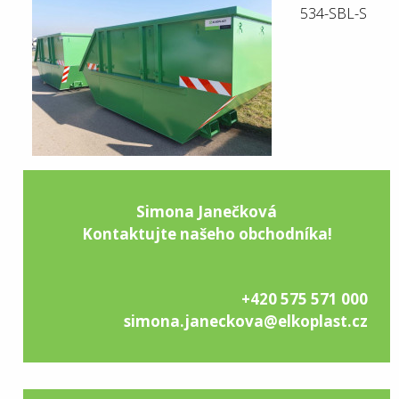
534-SBL-S
Simona Janečková
Kontaktujte našeho obchodníka!
+420 575 571 000
simona.janeckova@elkoplast.cz