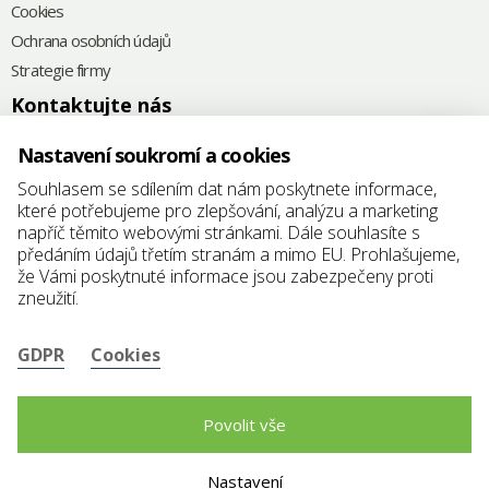
Cookies
Ochrana osobních údajů
Strategie firmy
Kontaktujte nás
+420
575 571 000
Nastavení soukromí a cookies
@
elkoplast@elkoplast.cz
Souhlasem se sdílením dat nám poskytnete informace,
které potřebujeme pro zlepšování, analýzu a marketing
Štefánikova 2664
napříč těmito webovými stránkami. Dále souhlasíte s
760 01 Zlín
předáním údajů třetím stranám a mimo EU. Prohlašujeme,
že Vámi poskytnuté informace jsou zabezpečeny proti
IČ: 25347942
zneužití.
DIČ: CZ25347942
GDPR
Cookies
Povolit vše
Nastavení