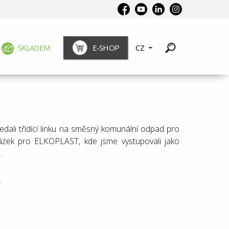
SKLADEM
E-SHOP
CZ
dali třídící linku na směsný komunální odpad pro
ázek pro ELKOPLAST, kde jsme vystupovali jako
.
.