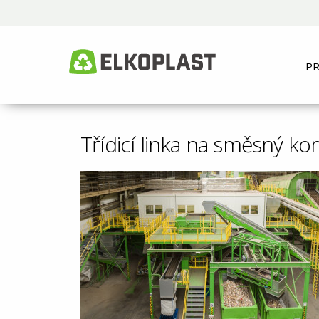
P
Třídicí linka na směsný k