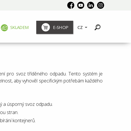
SKLADEM
E-SHOP
CZ
ení pro svoz tříděného odpadu. Tento systém je
telnost, aby vyhověl specifickým potřebám každého
ý a úsporný svoz odpadu.
ou stran.
bírání kontejnerů.