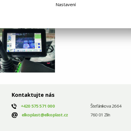
Nastavení
Kontaktujte nás
+420
575 571 000
Štefánikova 2664
@
elkoplast@elkoplast.cz
760 01 Zlín