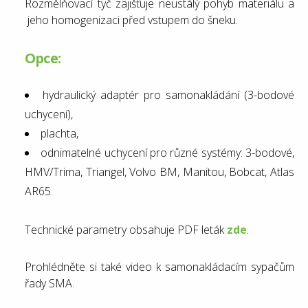
Rozmělňovací tyč zajišťuje neustálý pohyb materiálu a
jeho homogenizaci před vstupem do šneku.
Opce:
hydraulický adaptér pro samonakládání (3-bodové
uchycení),
plachta,
odnimatelné uchycení pro různé systémy: 3-bodové,
HMV/Trima, Triangel, Volvo BM, Manitou, Bobcat, Atlas
AR65.
Technické parametry obsahuje PDF leták
zde
.
Prohlédněte si také video k samonakládacím sypačům
řady SMA.