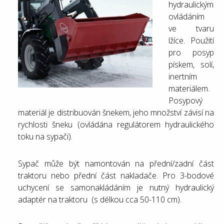
hydraulickým
ovládáním
ve tvaru
lžíce. Použití
pro posyp
pískem, solí,
inertním
materiálem.
Posypový
materiál je distribuován šnekem, jeho množství závisí na
rychlosti šneku (ovládána regulátorem hydraulického
toku na sypači).
Sypač může být namontován na přední/zadní část
traktoru nebo přední část nakladače. Pro 3-bodové
uchycení se samonakládáním je nutný hydraulický
adaptér na traktoru (s délkou cca 50-110 cm).