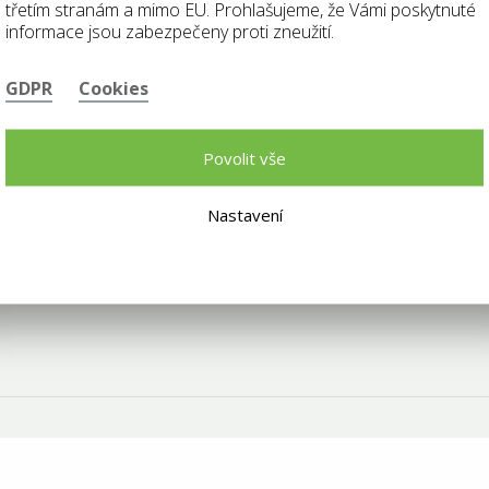
třetím stranám a mimo EU. Prohlašujeme, že Vámi poskytnuté
informace jsou zabezpečeny proti zneužití.
GDPR
Cookies
Kontaktujte nás
+420
575 571 000
Štefánikova 2664
Povolit vše
@
elkoplast@elkoplast.cz
760 01 Zlín
Nastavení