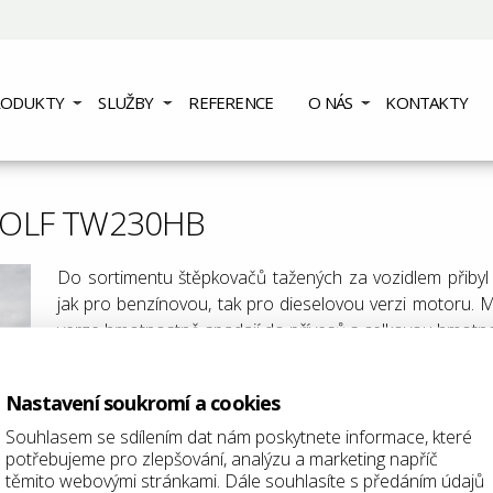
RODUKTY
SLUŽBY
REFERENCE
O NÁS
KONTAKTY
WOLF TW230HB
Do sortimentu štěpkovačů tažených za vozidlem přib
jak pro benzínovou, tak pro dieselovou verzi motoru
verze hmotnostně spadají do přívesů s celkovou hmotno
Více info
zde
.
Nastavení soukromí a cookies
Souhlasem se sdílením dat nám poskytnete informace, které
potřebujeme pro zlepšování, analýzu a marketing napříč
těmito webovými stránkami. Dále souhlasíte s předáním údajů