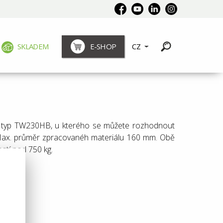
SKLADEM
E-SHOP
CZ
yl typ TW230HB, u kterého se můžete rozhodnout
. Max. průměr zpracovanéh materiálu 160 mm. Obě
stí pod 750 kg.