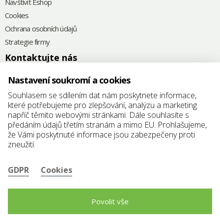
Navštívit Eshop
Cookies
Ochrana osobních údajů
Strategie firmy
Kontaktujte nás
+420
575 571 000
Nastavení soukromí a cookies
@
elkoplast@elkoplast.cz
Souhlasem se sdílením dat nám poskytnete informace,
které potřebujeme pro zlepšování, analýzu a marketing
Štefánikova 2664
napříč těmito webovými stránkami. Dále souhlasíte s
760 01 Zlín
předáním údajů třetím stranám a mimo EU. Prohlašujeme,
že Vámi poskytnuté informace jsou zabezpečeny proti
IČ: 25347942
zneužití.
DIČ: CZ25347942
GDPR
Cookies
Povolit vše