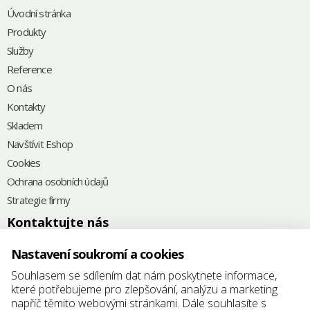
Úvodní stránka
Produkty
Služby
Reference
O nás
Kontakty
Skladem
Navštívit Eshop
Cookies
Ochrana osobních údajů
Strategie firmy
Kontaktujte nás
+420
575 571 000
Nastavení soukromí a cookies
@
elkoplast@elkoplast.cz
Souhlasem se sdílením dat nám poskytnete informace,
které potřebujeme pro zlepšování, analýzu a marketing
Štefánikova 2664
napříč těmito webovými stránkami. Dále souhlasíte s