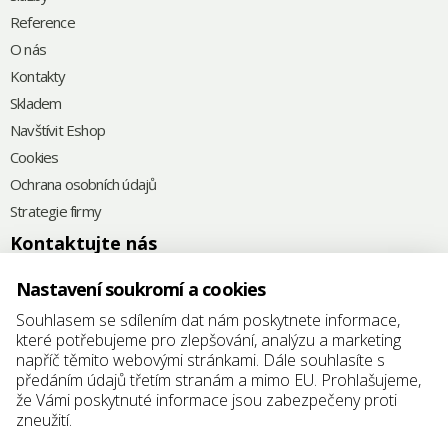
Reference
O nás
Kontakty
Skladem
Navštívit Eshop
Cookies
Ochrana osobních údajů
Strategie firmy
Kontaktujte nás
+420
575 571 000
Nastavení soukromí a cookies
@
elkoplast@elkoplast.cz
Souhlasem se sdílením dat nám poskytnete informace,
které potřebujeme pro zlepšování, analýzu a marketing
Štefánikova 2664
napříč těmito webovými stránkami. Dále souhlasíte s
760 01 Zlín
předáním údajů třetím stranám a mimo EU. Prohlašujeme,
že Vámi poskytnuté informace jsou zabezpečeny proti
IČ: 25347942
zneužití.
DIČ: CZ25347942