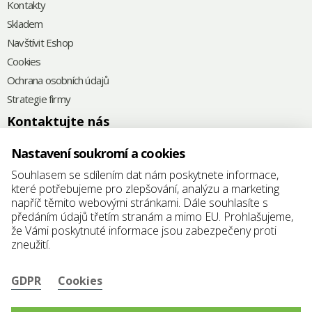
Kontakty
Skladem
Navštívit Eshop
Cookies
Ochrana osobních údajů
Strategie firmy
Kontaktujte nás
+420
575 571 000
Nastavení soukromí a cookies
@
elkoplast@elkoplast.cz
Souhlasem se sdílením dat nám poskytnete informace,
které potřebujeme pro zlepšování, analýzu a marketing
Štefánikova 2664
napříč těmito webovými stránkami. Dále souhlasíte s
760 01 Zlín
předáním údajů třetím stranám a mimo EU. Prohlašujeme,
že Vámi poskytnuté informace jsou zabezpečeny proti
IČ: 25347942
zneužití.
DIČ: CZ25347942
GDPR
Cookies